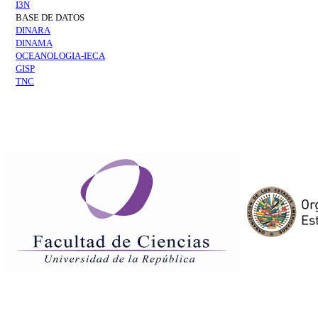
I3N
BASE DE DATOS
DINARA
DINAMA
OCEANOLOGIA-IECA
GISP
TNC